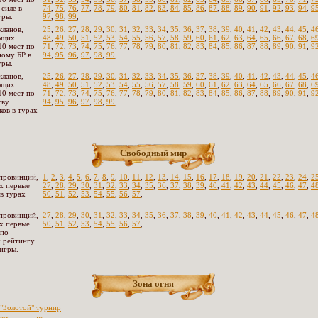
 силе в
74
,
75
,
76
,
77
,
78
,
79
,
80
,
81
,
82
,
83
,
84
,
85
,
86
,
87
,
88
,
89
,
90
,
91
,
92
,
93
,
94
,
9
гры.
97
,
98
,
99
,
кланов,
25
,
26
,
27
,
28
,
29
,
30
,
31
,
32
,
33
,
34
,
35
,
36
,
37
,
38
,
39
,
40
,
41
,
42
,
43
,
44
,
45
,
4
ющих
48
,
49
,
50
,
51
,
52
,
53
,
54
,
55
,
56
,
57
,
58
,
59
,
60
,
61
,
62
,
63
,
64
,
65
,
66
,
67
,
68
,
6
10 мест по
71
,
72
,
73
,
74
,
75
,
76
,
77
,
78
,
79
,
80
,
81
,
82
,
83
,
84
,
85
,
86
,
87
,
88
,
89
,
90
,
91
,
9
ому БР в
94
,
95
,
96
,
97
,
98
,
99
,
гры.
кланов,
25
,
26
,
27
,
28
,
29
,
30
,
31
,
32
,
33
,
34
,
35
,
36
,
37
,
38
,
39
,
40
,
41
,
42
,
43
,
44
,
45
,
4
ющих
48
,
49
,
50
,
51
,
52
,
53
,
54
,
55
,
56
,
57
,
58
,
59
,
60
,
61
,
62
,
63
,
64
,
65
,
66
,
67
,
68
,
6
10 мест по
71
,
72
,
73
,
74
,
75
,
76
,
77
,
78
,
79
,
80
,
81
,
82
,
83
,
84
,
85
,
86
,
87
,
88
,
89
,
90
,
91
,
9
тву
94
,
95
,
96
,
97
,
98
,
99
,
ков в турах
Свободный мир
провинций,
1
,
2
,
3
,
4
,
5
,
6
,
7
,
8
,
9
,
10
,
11
,
12
,
13
,
14
,
15
,
16
,
17
,
18
,
19
,
20
,
21
,
22
,
23
,
24
,
2
х первые
27
,
28
,
29
,
30
,
31
,
32
,
33
,
34
,
35
,
36
,
37
,
38
,
39
,
40
,
41
,
42
,
43
,
44
,
45
,
46
,
47
,
4
 в турах
50
,
51
,
52
,
53
,
54
,
55
,
56
,
57
,
провинций,
27
,
28
,
29
,
30
,
31
,
32
,
33
,
34
,
35
,
36
,
37
,
38
,
39
,
40
,
41
,
42
,
43
,
44
,
45
,
46
,
47
,
4
х первые
50
,
51
,
52
,
53
,
54
,
55
,
56
,
57
,
 по
 рейтингу
 игры.
Зона огня
"Золотой" турнир