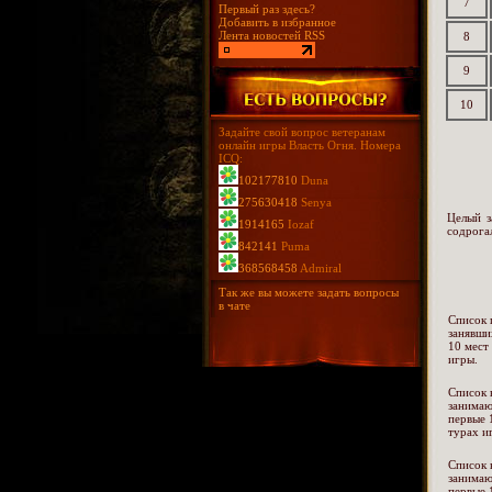
7
Первый раз здесь?
Добавить в избранное
Лента новостей RSS
8
9
10
Задайте свой вопрос ветеранам
онлайн игры Власть Огня. Номера
ICQ:
102177810
Duna
275630418
Senya
Целый з
1914165
Iozaf
содрога
842141
Puma
368568458
Admiral
Так же вы можете задать вопросы
в чате
Список 
занявши
10 мест
игры.
Список 
занима
первые 
турах и
Список 
занима
первые 