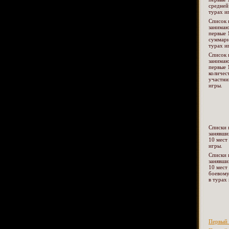
средней
турах и
Список 
занима
первые 
суммарн
турах и
Список 
занима
первые 
количес
участни
игры.
Списки 
занявши
10 мест
игры.
Списки 
занявши
10 мест
боевому
в турах
Первый 