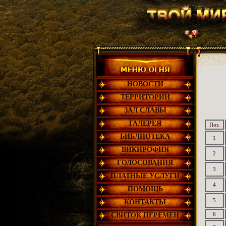
НОВОСТИ
ТЕРРИТОРИИ
ЗАЛ СЛАВЫ
ГАЛЕРЕЯ
Поз.
БИБЛИОТЕКА
1
ВИКИРОФИЯ
2
ГОЛОСОВАНИЯ
3
ПЛАТНЫЕ УСЛУГИ
4
ПОМОЩЬ
5
КОНТАКТЫ
6
СВИТОК ПЕРЕМЕН