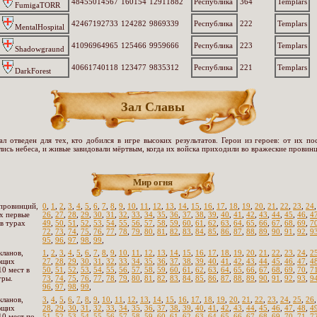
48455014567
160154
12911882
Республика
364
Templars
FumigaTORR
42467192733
124282
9869339
Республика
222
Templars
MentalHospital
41096964965
125466
9959666
Республика
223
Templars
Shadowgraund
40661740118
123477
9835312
Республика
221
Templars
DarkForest
Зал Славы
ал отведен для тех, кто добился в игре высоких результатов. Герои из героев: от их по
лись небеса, и живые завидовали мёртвым, когда их войска приходили во вражеские провинц
Мир огня
провинций,
0
,
1
,
2
,
3
,
4
,
5
,
6
,
7
,
8
,
9
,
10
,
11
,
12
,
13
,
14
,
15
,
16
,
17
,
18
,
19
,
20
,
21
,
22
,
23
,
24
х первые
26
,
27
,
28
,
29
,
30
,
31
,
32
,
33
,
34
,
35
,
36
,
37
,
38
,
39
,
40
,
41
,
42
,
43
,
44
,
45
,
46
,
4
 в турах
49
,
50
,
51
,
52
,
53
,
54
,
55
,
56
,
57
,
58
,
59
,
60
,
61
,
62
,
63
,
64
,
65
,
66
,
67
,
68
,
69
,
7
72
,
73
,
74
,
75
,
76
,
77
,
78
,
79
,
80
,
81
,
82
,
83
,
84
,
85
,
86
,
87
,
88
,
89
,
90
,
91
,
92
,
9
95
,
96
,
97
,
98
,
99
,
кланов,
1
,
2
,
3
,
4
,
5
,
6
,
7
,
8
,
9
,
10
,
11
,
12
,
13
,
14
,
15
,
16
,
17
,
18
,
19
,
20
,
21
,
22
,
23
,
24
,
2
ющих
27
,
28
,
29
,
30
,
31
,
32
,
33
,
34
,
35
,
36
,
37
,
38
,
39
,
40
,
41
,
42
,
43
,
44
,
45
,
46
,
47
,
4
10 мест в
50
,
51
,
52
,
53
,
54
,
55
,
56
,
57
,
58
,
59
,
60
,
61
,
62
,
63
,
64
,
65
,
66
,
67
,
68
,
69
,
70
,
7
гры.
73
,
74
,
75
,
76
,
77
,
78
,
79
,
80
,
81
,
82
,
83
,
84
,
85
,
86
,
87
,
88
,
89
,
90
,
91
,
92
,
93
,
9
96
,
97
,
98
,
99
,
кланов,
3
,
4
,
5
,
6
,
7
,
8
,
9
,
10
,
11
,
12
,
13
,
14
,
15
,
16
,
17
,
18
,
19
,
20
,
21
,
22
,
23
,
24
,
25
,
26
ющих
28
,
29
,
30
,
31
,
32
,
33
,
34
,
35
,
36
,
37
,
38
,
39
,
40
,
41
,
42
,
43
,
44
,
45
,
46
,
47
,
48
,
4
10 мест по
51
,
52
,
53
,
54
,
55
,
56
,
57
,
58
,
59
,
60
,
61
,
62
,
63
,
64
,
65
,
66
,
67
,
68
,
69
,
70
,
71
,
7