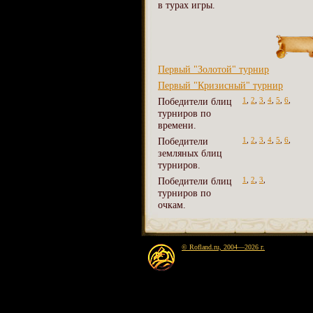
в турах игры.
Первый "Золотой" турнир
Первый "Кризисный" турнир
Победители блиц
1
,
2
,
3
,
4
,
5
,
6
,
турниров по
времени.
Победители
1
,
2
,
3
,
4
,
5
,
6
,
земляных блиц
турниров.
Победители блиц
1
,
2
,
3
,
турниров по
очкам.
© Rofland.ru, 2004—2026 г.