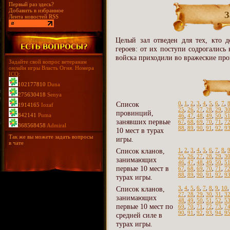
Первый раз здесь?
Добавить в избранное
З
Лента новостей RSS
Целый зал отведен для тех, кто д
героев: от их поступи содрогались
войска приходили во вражеские про
Задайте свой вопрос ветеранам
онлайн игры Власть Огня. Номера
ICQ:
102177810
Duna
275630418
Senya
Список
0
,
1
,
2
,
3
,
4
,
5
,
6
,
7
,
1914165
Iozaf
25
,
26
,
27
,
28
,
29
,
3
провинций,
842141
Puma
46
,
47
,
48
,
49
,
50
,
5
занявших первые
67
,
68
,
69
,
70
,
71
,
7
368568458
Admiral
88
,
89
,
90
,
91
,
92
,
9
10 мест в турах
Так же вы можете задать вопросы
игры.
в чате
Список кланов,
1
,
2
,
3
,
4
,
5
,
6
,
7
,
8
,
25
,
26
,
27
,
28
,
29
,
3
занимающих
46
,
47
,
48
,
49
,
50
,
5
первые 10 мест в
67
,
68
,
69
,
70
,
71
,
7
88
,
89
,
90
,
91
,
92
,
9
турах игры.
Список кланов,
3
,
4
,
5
,
6
,
7
,
8
,
9
,
10
27
,
28
,
29
,
30
,
31
,
3
занимающих
48
,
49
,
50
,
51
,
52
,
5
первые 10 мест по
69
,
70
,
71
,
72
,
73
,
7
90
,
91
,
92
,
93
,
94
,
9
средней силе в
турах игры.