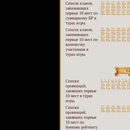
Список кланов,
25
,
26
,
27
,
28
,
29
,
3
46
,
47
,
48
,
49
,
50
,
5
занимающих
67
,
68
,
69
,
70
,
71
,
7
первые 10 мест по
88
,
89
,
90
,
91
,
92
,
9
суммарному БР в
турах игры.
Список кланов,
25
,
26
,
27
,
28
,
29
,
3
46
,
47
,
48
,
49
,
50
,
5
занимающих
67
,
68
,
69
,
70
,
71
,
7
первые 10 мест по
88
,
89
,
90
,
91
,
92
,
9
количеству
участников в
турах игры.
С
Списки
1
,
2
,
3
,
4
,
5
,
6
,
7
,
8
,
25
,
26
,
27
,
28
,
29
,
3
провинций,
46
,
47
,
48
,
49
,
50
,
5
занявших первые
10 мест в турах
игры.
Списки
27
,
28
,
29
,
30
,
31
,
3
48
,
49
,
50
,
51
,
52
,
5
провинций,
занявших первые
10 мест по
боевому рейтингу