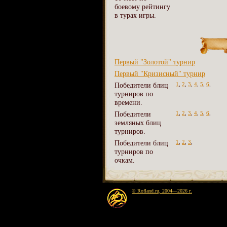
боевому рейтингу
в турах игры.
Первый "Золотой" турнир
Первый "Кризисный" турнир
Победители блиц
1
,
2
,
3
,
4
,
5
,
6
,
турниров по
времени.
Победители
1
,
2
,
3
,
4
,
5
,
6
,
земляных блиц
турниров.
Победители блиц
1
,
2
,
3
,
турниров по
очкам.
© Rofland.ru, 2004—2026 г.