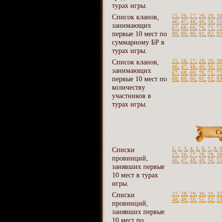
турах игры.
Список кланов,
25
,
26
,
27
,
28
,
29
,
3
46
,
47
,
48
,
49
,
50
,
5
занимающих
67
,
68
,
69
,
70
,
71
,
7
первые 10 мест по
88
,
89
,
90
,
91
,
92
,
9
суммарному БР в
турах игры.
Список кланов,
25
,
26
,
27
,
28
,
29
,
3
46
,
47
,
48
,
49
,
50
,
5
занимающих
67
,
68
,
69
,
70
,
71
,
7
первые 10 мест по
88
,
89
,
90
,
91
,
92
,
9
количеству
участников в
турах игры.
С
Списки
1
,
2
,
3
,
4
,
5
,
6
,
7
,
8
,
25
,
26
,
27
,
28
,
29
,
3
провинций,
46
,
47
,
48
,
49
,
50
,
5
занявших первые
10 мест в турах
игры.
Списки
27
,
28
,
29
,
30
,
31
,
3
48
,
49
,
50
,
51
,
52
,
5
провинций,
занявших первые
10 мест по