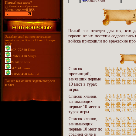
Azgard (Ad)
Первый раз здесь?
Добавить в избранное
Лента новостей RSS
З
Целый зал отведен для тех, кто д
героев: от их поступи содрогались
Задайте свой вопрос ветеранам
онлайн игры Власть Огня. Номера
войска приходили во вражеские про
ICQ:
102177810
Duna
275630418
Senya
1914165
Iozaf
842141
Puma
Список
0
,
1
,
2
,
3
,
4
,
5
,
6
,
7
,
25
,
26
,
27
,
28
,
29
,
3
провинций,
368568458
Admiral
46
,
47
,
48
,
49
,
50
,
5
занявших первые
67
,
68
,
69
,
70
,
71
,
7
Так же вы можете задать вопросы
88
,
89
,
90
,
91
,
92
,
9
10 мест в турах
в чате
игры.
Список кланов,
1
,
2
,
3
,
4
,
5
,
6
,
7
,
8
,
25
,
26
,
27
,
28
,
29
,
3
занимающих
46
,
47
,
48
,
49
,
50
,
5
первые 10 мест в
67
,
68
,
69
,
70
,
71
,
7
88
,
89
,
90
,
91
,
92
,
9
турах игры.
Список кланов,
3
,
4
,
5
,
6
,
7
,
8
,
9
,
10
27
,
28
,
29
,
30
,
31
,
3
занимающих
48
,
49
,
50
,
51
,
52
,
5
первые 10 мест по
69
,
70
,
71
,
72
,
73
,
7
90
,
91
,
92
,
93
,
94
,
9
средней силе в