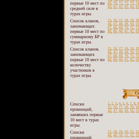
первые 10 мест по
69
,
70
,
71
,
72
,
73
,
7
90
,
91
,
92
,
93
,
94
,
9
средней силе в
турах игры.
Список кланов,
25
,
26
,
27
,
28
,
29
,
3
46
,
47
,
48
,
49
,
50
,
5
занимающих
67
,
68
,
69
,
70
,
71
,
7
первые 10 мест по
88
,
89
,
90
,
91
,
92
,
9
суммарному БР в
турах игры.
Список кланов,
25
,
26
,
27
,
28
,
29
,
3
46
,
47
,
48
,
49
,
50
,
5
занимающих
67
,
68
,
69
,
70
,
71
,
7
первые 10 мест по
88
,
89
,
90
,
91
,
92
,
9
количеству
участников в
турах игры.
С
Списки
1
,
2
,
3
,
4
,
5
,
6
,
7
,
8
,
25
,
26
,
27
,
28
,
29
,
3
провинций,
46
,
47
,
48
,
49
,
50
,
5
занявших первые
10 мест в турах
игры.
Списки
27
,
28
,
29
,
30
,
31
,
3
48
,
49
,
50
,
51
,
52
,
5
провинций,