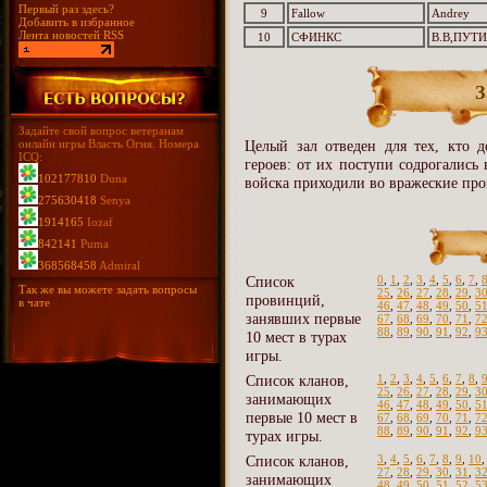
Первый раз здесь?
9
Fallow
Andrey
Добавить в избранное
Лента новостей RSS
10
СФИНКС
В.В,ПУТ
З
Задайте свой вопрос ветеранам
онлайн игры Власть Огня. Номера
Целый зал отведен для тех, кто д
ICQ:
героев: от их поступи содрогались
102177810
Duna
войска приходили во вражеские про
275630418
Senya
1914165
Iozaf
842141
Puma
368568458
Admiral
Список
0
,
1
,
2
,
3
,
4
,
5
,
6
,
7
,
Так же вы можете задать вопросы
25
,
26
,
27
,
28
,
29
,
3
провинций,
в чате
46
,
47
,
48
,
49
,
50
,
5
занявших первые
67
,
68
,
69
,
70
,
71
,
7
88
,
89
,
90
,
91
,
92
,
9
10 мест в турах
игры.
Список кланов,
1
,
2
,
3
,
4
,
5
,
6
,
7
,
8
,
25
,
26
,
27
,
28
,
29
,
3
занимающих
46
,
47
,
48
,
49
,
50
,
5
первые 10 мест в
67
,
68
,
69
,
70
,
71
,
7
88
,
89
,
90
,
91
,
92
,
9
турах игры.
Список кланов,
3
,
4
,
5
,
6
,
7
,
8
,
9
,
10
27
,
28
,
29
,
30
,
31
,
3
занимающих
48
,
49
,
50
,
51
,
52
,
5