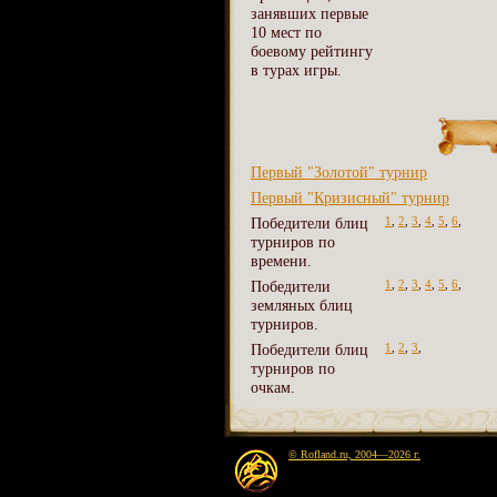
занявших первые
10 мест по
боевому рейтингу
в турах игры.
Первый "Золотой" турнир
Первый "Кризисный" турнир
Победители блиц
1
,
2
,
3
,
4
,
5
,
6
,
турниров по
времени.
Победители
1
,
2
,
3
,
4
,
5
,
6
,
земляных блиц
турниров.
Победители блиц
1
,
2
,
3
,
турниров по
очкам.
© Rofland.ru, 2004—2026 г.