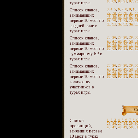
88
,
89
,
90
,
91
,
92
,
9
турах игры.
Список кланов,
3
,
4
,
5
,
6
,
7
,
8
,
9
,
10
27
,
28
,
29
,
30
,
31
,
3
занимающих
48
,
49
,
50
,
51
,
52
,
5
первые 10 мест по
69
,
70
,
71
,
72
,
73
,
7
90
,
91
,
92
,
93
,
94
,
9
средней силе в
турах игры.
Список кланов,
25
,
26
,
27
,
28
,
29
,
3
46
,
47
,
48
,
49
,
50
,
5
занимающих
67
,
68
,
69
,
70
,
71
,
7
первые 10 мест по
88
,
89
,
90
,
91
,
92
,
9
суммарному БР в
турах игры.
Список кланов,
25
,
26
,
27
,
28
,
29
,
3
46
,
47
,
48
,
49
,
50
,
5
занимающих
67
,
68
,
69
,
70
,
71
,
7
первые 10 мест по
88
,
89
,
90
,
91
,
92
,
9
количеству
участников в
турах игры.
С
Списки
1
,
2
,
3
,
4
,
5
,
6
,
7
,
8
,
25
,
26
,
27
,
28
,
29
,
3
провинций,
46
,
47
,
48
,
49
,
50
,
5
занявших первые
10 мест в турах