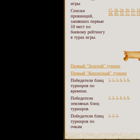
игры.
Списки
27
,
28
,
29
,
30
,
31
,
3
48
,
49
,
50
,
51
,
52
,
5
провинций,
занявших первые
10 мест по
боевому рейтингу
в турах игры.
Первый "Золотой" турнир
Первый "Кризисный" турнир
Победители блиц
1
,
2
,
3
,
4
,
5
,
6
,
турниров по
времени.
Победители
1
,
2
,
3
,
4
,
5
,
6
,
земляных блиц
турниров.
Победители блиц
1
,
2
,
3
,
турниров по
очкам.