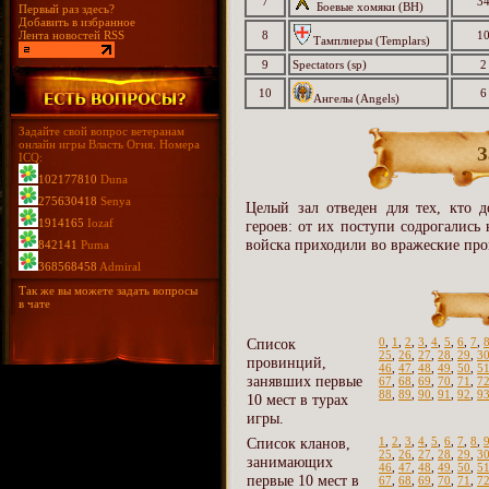
7
3
Боевые хомяки (BH)
Первый раз здесь?
Добавить в избранное
Лента новостей RSS
8
1
Тамплиеры (Templars)
9
Spectators (sp)
2
10
6
Ангелы (Angels)
Задайте свой вопрос ветеранам
онлайн игры Власть Огня. Номера
З
ICQ:
102177810
Duna
275630418
Senya
Целый зал отведен для тех, кто д
1914165
Iozaf
героев: от их поступи содрогались
войска приходили во вражеские про
842141
Puma
368568458
Admiral
Так же вы можете задать вопросы
в чате
Список
0
,
1
,
2
,
3
,
4
,
5
,
6
,
7
,
25
,
26
,
27
,
28
,
29
,
3
провинций,
46
,
47
,
48
,
49
,
50
,
5
занявших первые
67
,
68
,
69
,
70
,
71
,
7
88
,
89
,
90
,
91
,
92
,
9
10 мест в турах
игры.
Список кланов,
1
,
2
,
3
,
4
,
5
,
6
,
7
,
8
,
25
,
26
,
27
,
28
,
29
,
3
занимающих
46
,
47
,
48
,
49
,
50
,
5
первые 10 мест в
67
,
68
,
69
,
70
,
71
,
7