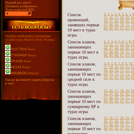
Первый раз здесь?
Добавить в избранное
Лента новостей RSS
Список
0
,
1
,
2
,
3
,
4
,
5
,
6
,
7
,
25
,
26
,
27
,
28
,
29
,
3
провинций,
46
,
47
,
48
,
49
,
50
,
5
занявших первые
67
,
68
,
69
,
70
,
71
,
7
88
,
89
,
90
,
91
,
92
,
9
10 мест в турах
игры.
Задайте свой вопрос ветеранам
онлайн игры Власть Огня. Номера
Список кланов,
1
,
2
,
3
,
4
,
5
,
6
,
7
,
8
,
ICQ:
25
,
26
,
27
,
28
,
29
,
3
занимающих
46
,
47
,
48
,
49
,
50
,
5
102177810
Duna
первые 10 мест в
67
,
68
,
69
,
70
,
71
,
7
275630418
Senya
88
,
89
,
90
,
91
,
92
,
9
турах игры.
1914165
Iozaf
Список кланов,
3
,
4
,
5
,
6
,
7
,
8
,
9
,
10
842141
Puma
27
,
28
,
29
,
30
,
31
,
3
занимающих
48
,
49
,
50
,
51
,
52
,
5
368568458
Admiral
первые 10 мест по
69
,
70
,
71
,
72
,
73
,
7
90
,
91
,
92
,
93
,
94
,
9
средней силе в
Так же вы можете задать вопросы
в чате
турах игры.
Список кланов,
25
,
26
,
27
,
28
,
29
,
3
46
,
47
,
48
,
49
,
50
,
5
занимающих
67
,
68
,
69
,
70
,
71
,
7
первые 10 мест по
88
,
89
,
90
,
91
,
92
,
9
суммарному БР в
турах игры.
Список кланов,
25
,
26
,
27
,
28
,
29
,
3
46
,
47
,
48
,
49
,
50
,
5
занимающих
67
,
68
,
69
,
70
,
71
,
7
первые 10 мест по
88
,
89
,
90
,
91
,
92
,
9
количеству