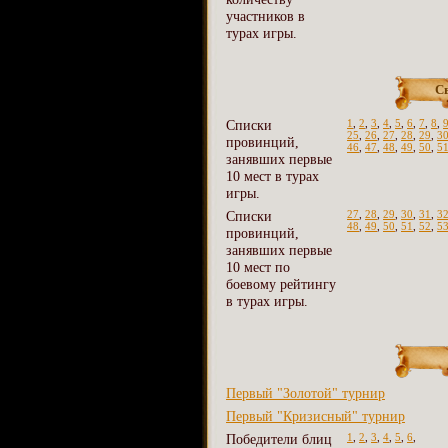
участников в
турах игры.
С
Списки
1
,
2
,
3
,
4
,
5
,
6
,
7
,
8
,
25
,
26
,
27
,
28
,
29
,
3
провинций,
46
,
47
,
48
,
49
,
50
,
5
занявших первые
10 мест в турах
игры.
Списки
27
,
28
,
29
,
30
,
31
,
3
48
,
49
,
50
,
51
,
52
,
5
провинций,
занявших первые
10 мест по
боевому рейтингу
в турах игры.
Первый "Золотой" турнир
Первый "Кризисный" турнир
Победители блиц
1
,
2
,
3
,
4
,
5
,
6
,