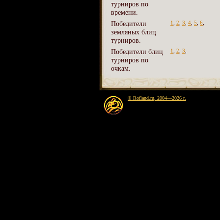
турниров по
времени.
Победители
1
,
2
,
3
,
4
,
5
,
6
,
земляных блиц
турниров.
Победители блиц
1
,
2
,
3
,
турниров по
очкам.
© Rofland.ru, 2004—2026 г.