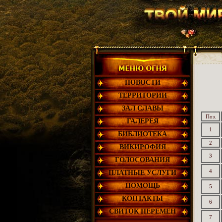
НОВОСТИ
ТЕРРИТОРИИ
ЗАЛ СЛАВЫ
Поз.
ГАЛЕРЕЯ
1
БИБЛИОТЕКА
2
ВИКИРОФИЯ
3
ГОЛОСОВАНИЯ
4
ПЛАТНЫЕ УСЛУГИ
ПОМОЩЬ
5
КОНТАКТЫ
6
СВИТОК ПЕРЕМЕН
7