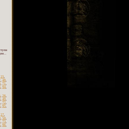
ступи
ии...
,
25
,
7
,
48
,
0
,
71
,
3
,
94
,
5
,
26
,
8
,
49
,
1
,
72
,
4
,
95
,
,
27
,
9
,
50
,
2
,
73
,
5
,
96
,