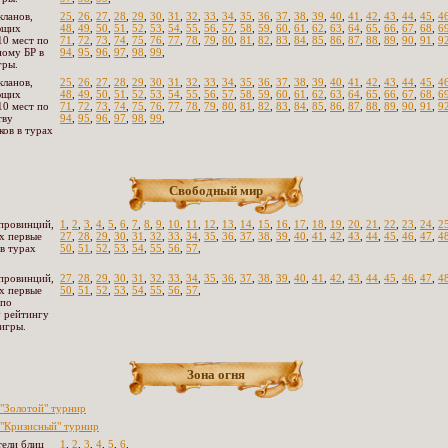
кланов,
25
,
26
,
27
,
28
,
29
,
30
,
31
,
32
,
33
,
34
,
35
,
36
,
37
,
38
,
39
,
40
,
41
,
42
,
43
,
44
,
45
,
4
ющих
48
,
49
,
50
,
51
,
52
,
53
,
54
,
55
,
56
,
57
,
58
,
59
,
60
,
61
,
62
,
63
,
64
,
65
,
66
,
67
,
68
,
6
10 мест по
71
,
72
,
73
,
74
,
75
,
76
,
77
,
78
,
79
,
80
,
81
,
82
,
83
,
84
,
85
,
86
,
87
,
88
,
89
,
90
,
91
,
9
ому БР в
94
,
95
,
96
,
97
,
98
,
99
,
гры.
кланов,
25
,
26
,
27
,
28
,
29
,
30
,
31
,
32
,
33
,
34
,
35
,
36
,
37
,
38
,
39
,
40
,
41
,
42
,
43
,
44
,
45
,
4
ющих
48
,
49
,
50
,
51
,
52
,
53
,
54
,
55
,
56
,
57
,
58
,
59
,
60
,
61
,
62
,
63
,
64
,
65
,
66
,
67
,
68
,
6
10 мест по
71
,
72
,
73
,
74
,
75
,
76
,
77
,
78
,
79
,
80
,
81
,
82
,
83
,
84
,
85
,
86
,
87
,
88
,
89
,
90
,
91
,
9
тву
94
,
95
,
96
,
97
,
98
,
99
,
ков в турах
Свободный мир
провинций,
1
,
2
,
3
,
4
,
5
,
6
,
7
,
8
,
9
,
10
,
11
,
12
,
13
,
14
,
15
,
16
,
17
,
18
,
19
,
20
,
21
,
22
,
23
,
24
,
2
х первые
27
,
28
,
29
,
30
,
31
,
32
,
33
,
34
,
35
,
36
,
37
,
38
,
39
,
40
,
41
,
42
,
43
,
44
,
45
,
46
,
47
,
4
 в турах
50
,
51
,
52
,
53
,
54
,
55
,
56
,
57
,
провинций,
27
,
28
,
29
,
30
,
31
,
32
,
33
,
34
,
35
,
36
,
37
,
38
,
39
,
40
,
41
,
42
,
43
,
44
,
45
,
46
,
47
,
4
х первые
50
,
51
,
52
,
53
,
54
,
55
,
56
,
57
,
 по
 рейтингу
 игры.
Зона огня
"Золотой" турнир
"Кризисный" турнир
ели блиц
1
,
2
,
3
,
4
,
5
,
6
,