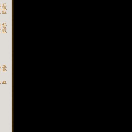
6
,
47
,
9
,
70
,
2
,
93
,
6
,
47
,
9
,
70
,
2
,
93
,
5
,
26
,
8
,
49
,
8
,
49
,