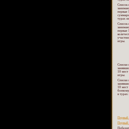
Список 
занима
первые 
суммарн
турах и
Список 
занима
первые 
количес
участни
игры.
Списки 
занявши
10 мест
игры.
Списки 
занявши
10 мест
боевому
в турах
Первый 
Первый 
Победит