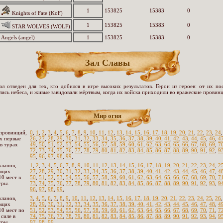
1
153825
15383
0
Knights of Fate (KoF)
1
153825
15383
0
STAR WOLVES (WOLF)
Angels (angel)
1
153825
15383
0
Зал Славы
ал отведен для тех, кто добился в игре высоких результатов. Герои из героев: от их по
лись небеса, и живые завидовали мёртвым, когда их войска приходили во вражеские провинц
Мир огня
провинций,
0
,
1
,
2
,
3
,
4
,
5
,
6
,
7
,
8
,
9
,
10
,
11
,
12
,
13
,
14
,
15
,
16
,
17
,
18
,
19
,
20
,
21
,
22
,
23
,
24
х первые
26
,
27
,
28
,
29
,
30
,
31
,
32
,
33
,
34
,
35
,
36
,
37
,
38
,
39
,
40
,
41
,
42
,
43
,
44
,
45
,
46
,
4
 в турах
49
,
50
,
51
,
52
,
53
,
54
,
55
,
56
,
57
,
58
,
59
,
60
,
61
,
62
,
63
,
64
,
65
,
66
,
67
,
68
,
69
,
7
72
,
73
,
74
,
75
,
76
,
77
,
78
,
79
,
80
,
81
,
82
,
83
,
84
,
85
,
86
,
87
,
88
,
89
,
90
,
91
,
92
,
9
95
,
96
,
97
,
98
,
99
,
кланов,
1
,
2
,
3
,
4
,
5
,
6
,
7
,
8
,
9
,
10
,
11
,
12
,
13
,
14
,
15
,
16
,
17
,
18
,
19
,
20
,
21
,
22
,
23
,
24
,
2
ющих
27
,
28
,
29
,
30
,
31
,
32
,
33
,
34
,
35
,
36
,
37
,
38
,
39
,
40
,
41
,
42
,
43
,
44
,
45
,
46
,
47
,
4
10 мест в
50
,
51
,
52
,
53
,
54
,
55
,
56
,
57
,
58
,
59
,
60
,
61
,
62
,
63
,
64
,
65
,
66
,
67
,
68
,
69
,
70
,
7
гры.
73
,
74
,
75
,
76
,
77
,
78
,
79
,
80
,
81
,
82
,
83
,
84
,
85
,
86
,
87
,
88
,
89
,
90
,
91
,
92
,
93
,
9
96
,
97
,
98
,
99
,
кланов,
3
,
4
,
5
,
6
,
7
,
8
,
9
,
10
,
11
,
12
,
13
,
14
,
15
,
16
,
17
,
18
,
19
,
20
,
21
,
22
,
23
,
24
,
25
,
26
ющих
28
,
29
,
30
,
31
,
32
,
33
,
34
,
35
,
36
,
37
,
38
,
39
,
40
,
41
,
42
,
43
,
44
,
45
,
46
,
47
,
48
,
4
10 мест по
51
,
52
,
53
,
54
,
55
,
56
,
57
,
58
,
59
,
60
,
61
,
62
,
63
,
64
,
65
,
66
,
67
,
68
,
69
,
70
,
71
,
7
 силе в
74
,
75
,
76
,
77
,
78
,
79
,
80
,
81
,
82
,
83
,
84
,
85
,
86
,
87
,
88
,
89
,
90
,
91
,
92
,
93
,
94
,
9
гры.
97
,
98
,
99
,