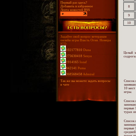
Первый раз здесь?
Добавить в избранное
8
Лента новостей RSS
9
10
Задайте свой вопрос ветеранам
онлайн игры Власть Огня. Номера
ICQ:
102177810
Duna
Целый з
275630418
Senya
содрога
1914165
Iozaf
842141
Puma
368568458
Admiral
Так же вы можете задать вопросы
Список 
в чате
занявши
10 мест
игры.
Список 
занима
первые 
турах и
Список 
занима
первые 
средней
турах и