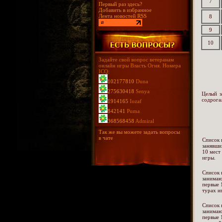
7
Первый раз здесь?
Добавить в избранное
Лента новостей RSS
8
9
10
Задайте свой вопрос ветеранам
онлайн игры Власть Огня. Номера
ICQ:
102177810
Duna
275630418
Senya
Целый з
содрога
1914165
Iozaf
842141
Puma
368568458
Admiral
Так же вы можете задать вопросы
в чате
Список 
занявши
10 мест
игры.
Список 
занима
первые 
турах и
Список 
занима
первые 