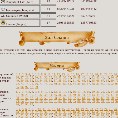
18
78186289475
4343682749
Knights of Fate (KoF)
34
67200471036
1976484442
Тамплиеры (Templars)
WD Unlimited (WDU)
51
28446453421
557773596
17
23081928883
1357760523
Ангелы (Angels)
Зал Славы
ал отведен для тех, кто добился в игре высоких результатов. Герои из героев: от их по
лись небеса, и живые завидовали мёртвым, когда их войска приходили во вражеские провинц
Мир огня
провинций,
0
,
1
,
2
,
3
,
4
,
5
,
6
,
7
,
8
,
9
,
10
,
11
,
12
,
13
,
14
,
15
,
16
,
17
,
18
,
19
,
20
,
21
,
22
,
23
,
24
х первые
26
,
27
,
28
,
29
,
30
,
31
,
32
,
33
,
34
,
35
,
36
,
37
,
38
,
39
,
40
,
41
,
42
,
43
,
44
,
45
,
46
,
4
 в турах
49
,
50
,
51
,
52
,
53
,
54
,
55
,
56
,
57
,
58
,
59
,
60
,
61
,
62
,
63
,
64
,
65
,
66
,
67
,
68
,
69
,
7
72
,
73
,
74
,
75
,
76
,
77
,
78
,
79
,
80
,
81
,
82
,
83
,
84
,
85
,
86
,
87
,
88
,
89
,
90
,
91
,
92
,
9
95
,
96
,
97
,
98
,
99
,
кланов,
1
,
2
,
3
,
4
,
5
,
6
,
7
,
8
,
9
,
10
,
11
,
12
,
13
,
14
,
15
,
16
,
17
,
18
,
19
,
20
,
21
,
22
,
23
,
24
,
2
ющих
27
,
28
,
29
,
30
,
31
,
32
,
33
,
34
,
35
,
36
,
37
,
38
,
39
,
40
,
41
,
42
,
43
,
44
,
45
,
46
,
47
,
4
10 мест в
50
,
51
,
52
,
53
,
54
,
55
,
56
,
57
,
58
,
59
,
60
,
61
,
62
,
63
,
64
,
65
,
66
,
67
,
68
,
69
,
70
,
7
гры.
73
,
74
,
75
,
76
,
77
,
78
,
79
,
80
,
81
,
82
,
83
,
84
,
85
,
86
,
87
,
88
,
89
,
90
,
91
,
92
,
93
,
9
96
,
97
,
98
,
99
,
кланов,
3
,
4
,
5
,
6
,
7
,
8
,
9
,
10
,
11
,
12
,
13
,
14
,
15
,
16
,
17
,
18
,
19
,
20
,
21
,
22
,
23
,
24
,
25
,
26
ющих
28
,
29
,
30
,
31
,
32
,
33
,
34
,
35
,
36
,
37
,
38
,
39
,
40
,
41
,
42
,
43
,
44
,
45
,
46
,
47
,
48
,
4
10 мест по
51
,
52
,
53
,
54
,
55
,
56
,
57
,
58
,
59
,
60
,
61
,
62
,
63
,
64
,
65
,
66
,
67
,
68
,
69
,
70
,
71
,
7