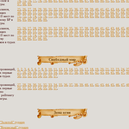
 силе в
74
,
75
,
76
,
77
,
78
,
79
,
80
,
81
,
82
,
83
,
84
,
85
,
86
,
87
,
88
,
89
,
90
,
91
,
92
,
93
,
94
,
9
гры.
97
,
98
,
99
,
кланов,
25
,
26
,
27
,
28
,
29
,
30
,
31
,
32
,
33
,
34
,
35
,
36
,
37
,
38
,
39
,
40
,
41
,
42
,
43
,
44
,
45
,
4
ющих
48
,
49
,
50
,
51
,
52
,
53
,
54
,
55
,
56
,
57
,
58
,
59
,
60
,
61
,
62
,
63
,
64
,
65
,
66
,
67
,
68
,
6
10 мест по
71
,
72
,
73
,
74
,
75
,
76
,
77
,
78
,
79
,
80
,
81
,
82
,
83
,
84
,
85
,
86
,
87
,
88
,
89
,
90
,
91
,
9
ому БР в
94
,
95
,
96
,
97
,
98
,
99
,
гры.
кланов,
25
,
26
,
27
,
28
,
29
,
30
,
31
,
32
,
33
,
34
,
35
,
36
,
37
,
38
,
39
,
40
,
41
,
42
,
43
,
44
,
45
,
4
ющих
48
,
49
,
50
,
51
,
52
,
53
,
54
,
55
,
56
,
57
,
58
,
59
,
60
,
61
,
62
,
63
,
64
,
65
,
66
,
67
,
68
,
6
10 мест по
71
,
72
,
73
,
74
,
75
,
76
,
77
,
78
,
79
,
80
,
81
,
82
,
83
,
84
,
85
,
86
,
87
,
88
,
89
,
90
,
91
,
9
тву
94
,
95
,
96
,
97
,
98
,
99
,
ков в турах
Свободный мир
провинций,
1
,
2
,
3
,
4
,
5
,
6
,
7
,
8
,
9
,
10
,
11
,
12
,
13
,
14
,
15
,
16
,
17
,
18
,
19
,
20
,
21
,
22
,
23
,
24
,
2
х первые
27
,
28
,
29
,
30
,
31
,
32
,
33
,
34
,
35
,
36
,
37
,
38
,
39
,
40
,
41
,
42
,
43
,
44
,
45
,
46
,
47
,
4
 в турах
50
,
51
,
52
,
53
,
54
,
55
,
56
,
57
,
провинций,
27
,
28
,
29
,
30
,
31
,
32
,
33
,
34
,
35
,
36
,
37
,
38
,
39
,
40
,
41
,
42
,
43
,
44
,
45
,
46
,
47
,
4
х первые
50
,
51
,
52
,
53
,
54
,
55
,
56
,
57
,
 по
 рейтингу
 игры.
Зона огня
"Золотой" турнир
"Кризисный" турнир