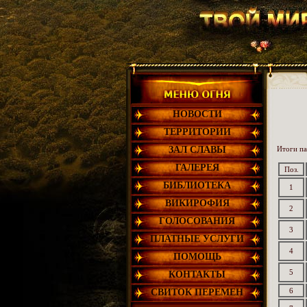
НОВОСТИ
ТЕРРИТОРИИ
ЗАЛ СЛАВЫ
Итоги па
ГАЛЕРЕЯ
Поз.
БИБЛИОТЕКА
1
ВИКИРОФИЯ
2
ГОЛОСОВАНИЯ
3
ПЛАТНЫЕ УСЛУГИ
4
ПОМОЩЬ
5
КОНТАКТЫ
6
СВИТОК ПЕРЕМЕН