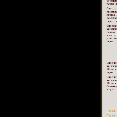
средней
турах и
Список 
занима
первые 
суммарн
турах и
Список 
занима
первые 
количес
участни
игры.
Списки 
занявши
10 мест
игры.
Списки 
занявши
10 мест
боевому
в турах
Первый 
Первый 