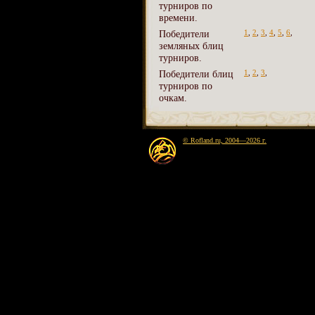
турниров по
времени.
Победители
1
,
2
,
3
,
4
,
5
,
6
,
земляных блиц
турниров.
Победители блиц
1
,
2
,
3
,
турниров по
очкам.
© Rofland.ru, 2004—2026 г.