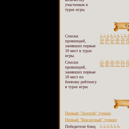
участников в
турах игры.
С
Списки
1
,
2
,
3
,
4
,
5
,
6
,
7
,
8
,
25
,
26
,
27
,
28
,
29
,
3
провинций,
46
,
47
,
48
,
49
,
50
,
5
занявших первые
10 мест в турах
игры.
Списки
27
,
28
,
29
,
30
,
31
,
3
48
,
49
,
50
,
51
,
52
,
5
провинций,
занявших первые
10 мест по
боевому рейтингу
в турах игры.
Первый "Золотой" турнир
Первый "Кризисный" турнир
Победители блиц
1
,
2
,
3
,
4
,
5
,
6
,