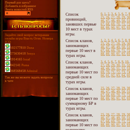
Первый раз здесь?
Добавить в избранное
Лента новостей RSS
Список
0
,
1
,
2
,
3
,
4
,
5
,
6
,
7
,
25
,
26
,
27
,
28
,
29
,
3
провинций,
46
,
47
,
48
,
49
,
50
,
5
занявших первые
67
,
68
,
69
,
70
,
71
,
7
88
,
89
,
90
,
91
,
92
,
9
10 мест в турах
игры.
Задайте свой вопрос ветеранам
онлайн игры Власть Огня. Номера
Список кланов,
1
,
2
,
3
,
4
,
5
,
6
,
7
,
8
,
ICQ:
25
,
26
,
27
,
28
,
29
,
3
занимающих
46
,
47
,
48
,
49
,
50
,
5
102177810
Duna
первые 10 мест в
67
,
68
,
69
,
70
,
71
,
7
275630418
Senya
88
,
89
,
90
,
91
,
92
,
9
турах игры.
1914165
Iozaf
Список кланов,
3
,
4
,
5
,
6
,
7
,
8
,
9
,
10
842141
Puma
27
,
28
,
29
,
30
,
31
,
3
занимающих
48
,
49
,
50
,
51
,
52
,
5
368568458
Admiral
первые 10 мест по
69
,
70
,
71
,
72
,
73
,
7
90
,
91
,
92
,
93
,
94
,
9
средней силе в
Так же вы можете задать вопросы
в чате
турах игры.
Список кланов,
25
,
26
,
27
,
28
,
29
,
3
46
,
47
,
48
,
49
,
50
,
5
занимающих
67
,
68
,
69
,
70
,
71
,
7
первые 10 мест по
88
,
89
,
90
,
91
,
92
,
9
суммарному БР в
турах игры.
Список кланов,
25
,
26
,
27
,
28
,
29
,
3
46
,
47
,
48
,
49
,
50
,
5
занимающих
67
,
68
,
69
,
70
,
71
,
7
первые 10 мест по
88
,
89
,
90
,
91
,
92
,
9
количеству