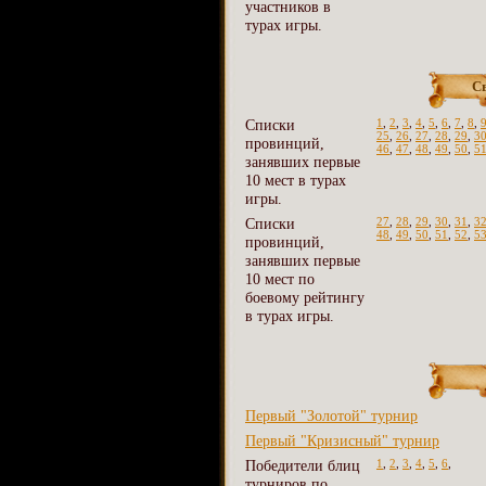
участников в
турах игры.
С
Списки
1
,
2
,
3
,
4
,
5
,
6
,
7
,
8
,
25
,
26
,
27
,
28
,
29
,
3
провинций,
46
,
47
,
48
,
49
,
50
,
5
занявших первые
10 мест в турах
игры.
Списки
27
,
28
,
29
,
30
,
31
,
3
48
,
49
,
50
,
51
,
52
,
5
провинций,
занявших первые
10 мест по
боевому рейтингу
в турах игры.
Первый "Золотой" турнир
Первый "Кризисный" турнир
Победители блиц
1
,
2
,
3
,
4
,
5
,
6
,
турниров по