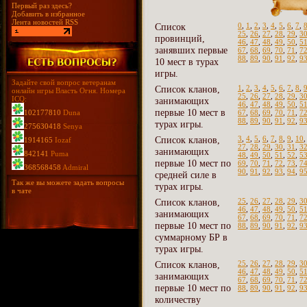
Первый раз здесь?
Добавить в избранное
Лента новостей RSS
Список
0
,
1
,
2
,
3
,
4
,
5
,
6
,
7
,
25
,
26
,
27
,
28
,
29
,
3
провинций,
46
,
47
,
48
,
49
,
50
,
5
занявших первые
67
,
68
,
69
,
70
,
71
,
7
88
,
89
,
90
,
91
,
92
,
9
10 мест в турах
игры.
Задайте свой вопрос ветеранам
Список кланов,
1
,
2
,
3
,
4
,
5
,
6
,
7
,
8
,
онлайн игры Власть Огня. Номера
25
,
26
,
27
,
28
,
29
,
3
ICQ:
занимающих
46
,
47
,
48
,
49
,
50
,
5
первые 10 мест в
102177810
Duna
67
,
68
,
69
,
70
,
71
,
7
88
,
89
,
90
,
91
,
92
,
9
турах игры.
275630418
Senya
Список кланов,
3
,
4
,
5
,
6
,
7
,
8
,
9
,
10
1914165
Iozaf
27
,
28
,
29
,
30
,
31
,
3
занимающих
842141
Puma
48
,
49
,
50
,
51
,
52
,
5
первые 10 мест по
69
,
70
,
71
,
72
,
73
,
7
368568458
Admiral
90
,
91
,
92
,
93
,
94
,
9
средней силе в
Так же вы можете задать вопросы
турах игры.
в чате
Список кланов,
25
,
26
,
27
,
28
,
29
,
3
46
,
47
,
48
,
49
,
50
,
5
занимающих
67
,
68
,
69
,
70
,
71
,
7
первые 10 мест по
88
,
89
,
90
,
91
,
92
,
9
суммарному БР в
турах игры.
Список кланов,
25
,
26
,
27
,
28
,
29
,
3
46
,
47
,
48
,
49
,
50
,
5
занимающих
67
,
68
,
69
,
70
,
71
,
7
первые 10 мест по
88
,
89
,
90
,
91
,
92
,
9
количеству