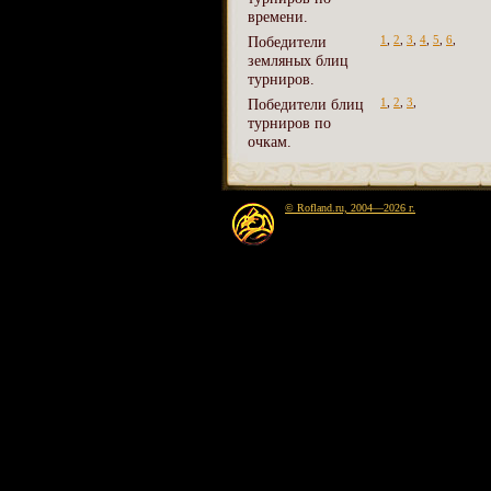
времени.
Победители
1
,
2
,
3
,
4
,
5
,
6
,
земляных блиц
турниров.
Победители блиц
1
,
2
,
3
,
турниров по
очкам.
© Rofland.ru, 2004—2026 г.