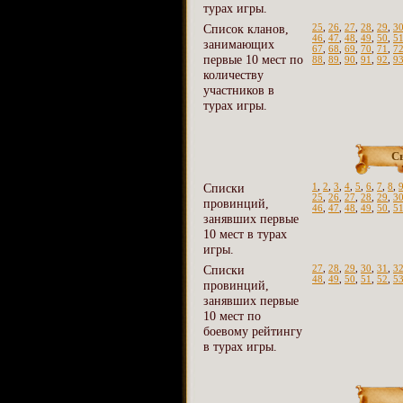
турах игры.
Список кланов,
25
,
26
,
27
,
28
,
29
,
3
46
,
47
,
48
,
49
,
50
,
5
занимающих
67
,
68
,
69
,
70
,
71
,
7
первые 10 мест по
88
,
89
,
90
,
91
,
92
,
9
количеству
участников в
турах игры.
С
Списки
1
,
2
,
3
,
4
,
5
,
6
,
7
,
8
,
25
,
26
,
27
,
28
,
29
,
3
провинций,
46
,
47
,
48
,
49
,
50
,
5
занявших первые
10 мест в турах
игры.
Списки
27
,
28
,
29
,
30
,
31
,
3
48
,
49
,
50
,
51
,
52
,
5
провинций,
занявших первые
10 мест по
боевому рейтингу
в турах игры.