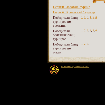
Первый "Золотой" турнир
Первый "Кризисный" турнир
Победители блиц
1
,
2
,
3
,
4
,
5
,
6
,
турниров по
времени.
Победители
1
,
2
,
3
,
4
,
5
,
6
,
земляных блиц
турниров.
Победители блиц
1
,
2
,
3
,
турниров по
очкам.
© Rofland.ru, 2004—2026 г.