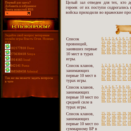
Целый зал отведен для тех, кто д
Первый раз здесь?
Добавить в избранное
героев: от их поступи содрогались
Лента новостей RSS
войска приходили во вражеские про
Задайте свой вопрос ветеранам
Список
0
,
1
,
2
,
3
,
4
,
5
,
6
,
7
,
онлайн игры Власть Огня. Номера
25
,
26
,
27
,
28
,
29
,
3
ICQ:
провинций,
46
,
47
,
48
,
49
,
50
,
5
102177810
Duna
занявших первые
67
,
68
,
69
,
70
,
71
,
7
88
,
89
,
90
,
91
,
92
,
9
10 мест в турах
275630418
Senya
игры.
1914165
Iozaf
Список кланов,
1
,
2
,
3
,
4
,
5
,
6
,
7
,
8
,
842141
Puma
25
,
26
,
27
,
28
,
29
,
3
занимающих
368568458
Admiral
46
,
47
,
48
,
49
,
50
,
5
первые 10 мест в
67
,
68
,
69
,
70
,
71
,
7
Так же вы можете задать вопросы
88
,
89
,
90
,
91
,
92
,
9
турах игры.
в чате
Список кланов,
3
,
4
,
5
,
6
,
7
,
8
,
9
,
10
27
,
28
,
29
,
30
,
31
,
3
занимающих
48
,
49
,
50
,
51
,
52
,
5
первые 10 мест по
69
,
70
,
71
,
72
,
73
,
7
90
,
91
,
92
,
93
,
94
,
9
средней силе в
турах игры.
Список кланов,
25
,
26
,
27
,
28
,
29
,
3
46
,
47
,
48
,
49
,
50
,
5
занимающих
67
,
68
,
69
,
70
,
71
,
7
первые 10 мест по
88
,
89
,
90
,
91
,
92
,
9
суммарному БР в