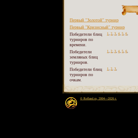
Первый "Золотой" турнир
Первый "Кризисный" турнир
Победители блиц
1
,
2
,
3
,
4
,
5
,
6
,
турниров по
времени.
Победители
1
,
2
,
3
,
4
,
5
,
6
,
земляных блиц
турниров.
Победители блиц
1
,
2
,
3
,
турниров по
очкам.
© Rofland.ru, 2004—2026 г.