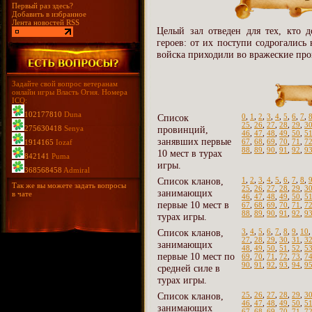
Первый раз здесь?
Добавить в избранное
Лента новостей RSS
Целый зал отведен для тех, кто д
героев: от их поступи содрогались
войска приходили во вражеские про
Задайте свой вопрос ветеранам
онлайн игры Власть Огня. Номера
ICQ:
102177810
Duna
Список
0
,
1
,
2
,
3
,
4
,
5
,
6
,
7
,
25
,
26
,
27
,
28
,
29
,
3
275630418
Senya
провинций,
46
,
47
,
48
,
49
,
50
,
5
занявших первые
67
,
68
,
69
,
70
,
71
,
7
1914165
Iozaf
88
,
89
,
90
,
91
,
92
,
9
10 мест в турах
842141
Puma
игры.
368568458
Admiral
Список кланов,
1
,
2
,
3
,
4
,
5
,
6
,
7
,
8
,
Так же вы можете задать вопросы
25
,
26
,
27
,
28
,
29
,
3
занимающих
в чате
46
,
47
,
48
,
49
,
50
,
5
первые 10 мест в
67
,
68
,
69
,
70
,
71
,
7
88
,
89
,
90
,
91
,
92
,
9
турах игры.
Список кланов,
3
,
4
,
5
,
6
,
7
,
8
,
9
,
10
27
,
28
,
29
,
30
,
31
,
3
занимающих
48
,
49
,
50
,
51
,
52
,
5
первые 10 мест по
69
,
70
,
71
,
72
,
73
,
7
90
,
91
,
92
,
93
,
94
,
9
средней силе в
турах игры.
Список кланов,
25
,
26
,
27
,
28
,
29
,
3
46
,
47
,
48
,
49
,
50
,
5
занимающих
67
,
68
,
69
,
70
,
71
,
7