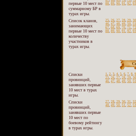
первые 10 мест по
88
,
89
,
90
,
91
,
92
,
9
суммарному БР в
турах игры.
Список кланов,
25
,
26
,
27
,
28
,
29
,
3
46
,
47
,
48
,
49
,
50
,
5
занимающих
67
,
68
,
69
,
70
,
71
,
7
первые 10 мест по
88
,
89
,
90
,
91
,
92
,
9
количеству
участников в
турах игры.
С
Списки
1
,
2
,
3
,
4
,
5
,
6
,
7
,
8
,
25
,
26
,
27
,
28
,
29
,
3
провинций,
46
,
47
,
48
,
49
,
50
,
5
занявших первые
10 мест в турах
игры.
Списки
27
,
28
,
29
,
30
,
31
,
3
48
,
49
,
50
,
51
,
52
,
5
провинций,
занявших первые
10 мест по
боевому рейтингу
в турах игры.