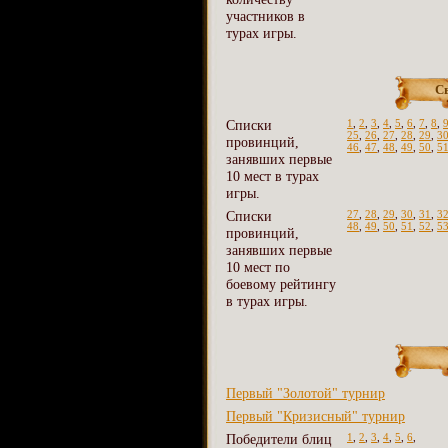
участников в
турах игры.
С
Списки
1
,
2
,
3
,
4
,
5
,
6
,
7
,
8
,
25
,
26
,
27
,
28
,
29
,
3
провинций,
46
,
47
,
48
,
49
,
50
,
5
занявших первые
10 мест в турах
игры.
Списки
27
,
28
,
29
,
30
,
31
,
3
48
,
49
,
50
,
51
,
52
,
5
провинций,
занявших первые
10 мест по
боевому рейтингу
в турах игры.
Первый "Золотой" турнир
Первый "Кризисный" турнир
Победители блиц
1
,
2
,
3
,
4
,
5
,
6
,