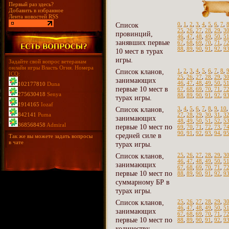
Первый раз здесь?
Добавить в избранное
Лента новостей RSS
Список
0
,
1
,
2
,
3
,
4
,
5
,
6
,
7
,
25
,
26
,
27
,
28
,
29
,
3
провинций,
46
,
47
,
48
,
49
,
50
,
5
занявших первые
67
,
68
,
69
,
70
,
71
,
7
88
,
89
,
90
,
91
,
92
,
9
10 мест в турах
игры.
Задайте свой вопрос ветеранам
онлайн игры Власть Огня. Номера
Список кланов,
1
,
2
,
3
,
4
,
5
,
6
,
7
,
8
,
ICQ:
25
,
26
,
27
,
28
,
29
,
3
занимающих
46
,
47
,
48
,
49
,
50
,
5
102177810
Duna
первые 10 мест в
67
,
68
,
69
,
70
,
71
,
7
275630418
Senya
88
,
89
,
90
,
91
,
92
,
9
турах игры.
1914165
Iozaf
Список кланов,
3
,
4
,
5
,
6
,
7
,
8
,
9
,
10
842141
Puma
27
,
28
,
29
,
30
,
31
,
3
занимающих
48
,
49
,
50
,
51
,
52
,
5
368568458
Admiral
первые 10 мест по
69
,
70
,
71
,
72
,
73
,
7
90
,
91
,
92
,
93
,
94
,
9
средней силе в
Так же вы можете задать вопросы
в чате
турах игры.
Список кланов,
25
,
26
,
27
,
28
,
29
,
3
46
,
47
,
48
,
49
,
50
,
5
занимающих
67
,
68
,
69
,
70
,
71
,
7
первые 10 мест по
88
,
89
,
90
,
91
,
92
,
9
суммарному БР в
турах игры.
Список кланов,
25
,
26
,
27
,
28
,
29
,
3
46
,
47
,
48
,
49
,
50
,
5
занимающих
67
,
68
,
69
,
70
,
71
,
7
первые 10 мест по
88
,
89
,
90
,
91
,
92
,
9
количеству