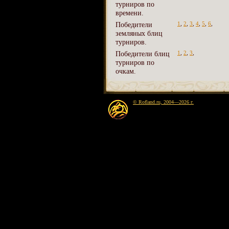
турниров по
времени.
Победители
1
,
2
,
3
,
4
,
5
,
6
,
земляных блиц
турниров.
Победители блиц
1
,
2
,
3
,
турниров по
очкам.
© Rofland.ru, 2004—2026 г.