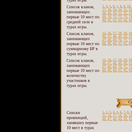
турах игры.
Список кланов,
3
,
4
,
5
,
6
,
7
,
8
,
9
,
10
27
,
28
,
29
,
30
,
31
,
3
занимающих
48
,
49
,
50
,
51
,
52
,
5
первые 10 мест по
69
,
70
,
71
,
72
,
73
,
7
90
,
91
,
92
,
93
,
94
,
9
средней силе в
турах игры.
Список кланов,
25
,
26
,
27
,
28
,
29
,
3
46
,
47
,
48
,
49
,
50
,
5
занимающих
67
,
68
,
69
,
70
,
71
,
7
первые 10 мест по
88
,
89
,
90
,
91
,
92
,
9
суммарному БР в
турах игры.
Список кланов,
25
,
26
,
27
,
28
,
29
,
3
46
,
47
,
48
,
49
,
50
,
5
занимающих
67
,
68
,
69
,
70
,
71
,
7
первые 10 мест по
88
,
89
,
90
,
91
,
92
,
9
количеству
участников в
турах игры.
С
Списки
1
,
2
,
3
,
4
,
5
,
6
,
7
,
8
,
25
,
26
,
27
,
28
,
29
,
3
провинций,
46
,
47
,
48
,
49
,
50
,
5
занявших первые
10 мест в турах