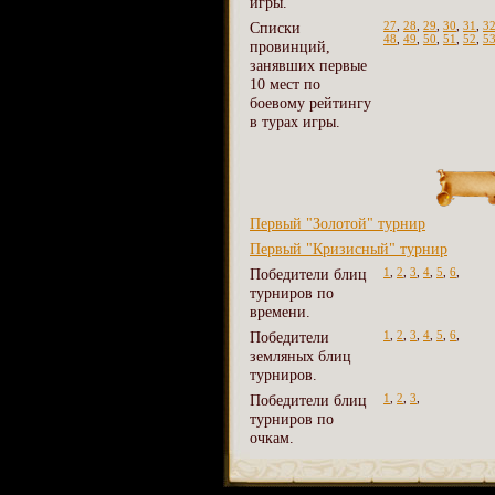
игры.
Списки
27
,
28
,
29
,
30
,
31
,
3
48
,
49
,
50
,
51
,
52
,
5
провинций,
занявших первые
10 мест по
боевому рейтингу
в турах игры.
Первый "Золотой" турнир
Первый "Кризисный" турнир
Победители блиц
1
,
2
,
3
,
4
,
5
,
6
,
турниров по
времени.
Победители
1
,
2
,
3
,
4
,
5
,
6
,
земляных блиц
турниров.
Победители блиц
1
,
2
,
3
,
турниров по
очкам.