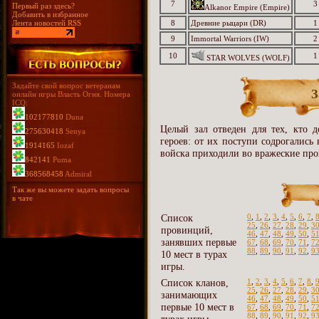
7
3
Первый раз здесь?
Alkanor Empire (Empire)
Добавить в избранное
Лента новостей RSS
8
Древние рыцари (DR)
1
9
Immortal Warriors (IW)
2
10
1
STAR WOLVES (WOLF)
Задайте свой вопрос ветеранам
З
онлайн игры Власть Огня. Номера
ICQ:
102177810
Duna
Целый зал отведен для тех, кто д
275630418
Senya
героев: от их поступи содрогались
1914165
Iozaf
войска приходили во вражеские про
842141
Puma
368568458
Admiral
Так же вы можете задать вопросы
в чате
Список
0
,
1
,
2
,
3
,
4
,
5
,
6
,
7
,
25
,
26
,
27
,
28
,
29
,
3
провинций,
46
,
47
,
48
,
49
,
50
,
5
занявших первые
67
,
68
,
69
,
70
,
71
,
7
88
,
89
,
90
,
91
,
92
,
9
10 мест в турах
игры.
Список кланов,
1
,
2
,
3
,
4
,
5
,
6
,
7
,
8
,
25
,
26
,
27
,
28
,
29
,
3
занимающих
46
,
47
,
48
,
49
,
50
,
5
первые 10 мест в
67
,
68
,
69
,
70
,
71
,
7
88
,
89
,
90
,
91
,
92
,
9