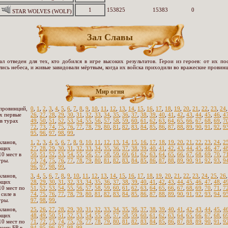
1
153825
15383
0
STAR WOLVES (WOLF)
Зал Славы
ал отведен для тех, кто добился в игре высоких результатов. Герои из героев: от их по
лись небеса, и живые завидовали мёртвым, когда их войска приходили во вражеские провинц
Мир огня
провинций,
0
,
1
,
2
,
3
,
4
,
5
,
6
,
7
,
8
,
9
,
10
,
11
,
12
,
13
,
14
,
15
,
16
,
17
,
18
,
19
,
20
,
21
,
22
,
23
,
24
х первые
26
,
27
,
28
,
29
,
30
,
31
,
32
,
33
,
34
,
35
,
36
,
37
,
38
,
39
,
40
,
41
,
42
,
43
,
44
,
45
,
46
,
4
 в турах
49
,
50
,
51
,
52
,
53
,
54
,
55
,
56
,
57
,
58
,
59
,
60
,
61
,
62
,
63
,
64
,
65
,
66
,
67
,
68
,
69
,
7
72
,
73
,
74
,
75
,
76
,
77
,
78
,
79
,
80
,
81
,
82
,
83
,
84
,
85
,
86
,
87
,
88
,
89
,
90
,
91
,
92
,
9
95
,
96
,
97
,
98
,
99
,
кланов,
1
,
2
,
3
,
4
,
5
,
6
,
7
,
8
,
9
,
10
,
11
,
12
,
13
,
14
,
15
,
16
,
17
,
18
,
19
,
20
,
21
,
22
,
23
,
24
,
2
ющих
27
,
28
,
29
,
30
,
31
,
32
,
33
,
34
,
35
,
36
,
37
,
38
,
39
,
40
,
41
,
42
,
43
,
44
,
45
,
46
,
47
,
4
10 мест в
50
,
51
,
52
,
53
,
54
,
55
,
56
,
57
,
58
,
59
,
60
,
61
,
62
,
63
,
64
,
65
,
66
,
67
,
68
,
69
,
70
,
7
гры.
73
,
74
,
75
,
76
,
77
,
78
,
79
,
80
,
81
,
82
,
83
,
84
,
85
,
86
,
87
,
88
,
89
,
90
,
91
,
92
,
93
,
9
96
,
97
,
98
,
99
,
кланов,
3
,
4
,
5
,
6
,
7
,
8
,
9
,
10
,
11
,
12
,
13
,
14
,
15
,
16
,
17
,
18
,
19
,
20
,
21
,
22
,
23
,
24
,
25
,
26
ющих
28
,
29
,
30
,
31
,
32
,
33
,
34
,
35
,
36
,
37
,
38
,
39
,
40
,
41
,
42
,
43
,
44
,
45
,
46
,
47
,
48
,
4
10 мест по
51
,
52
,
53
,
54
,
55
,
56
,
57
,
58
,
59
,
60
,
61
,
62
,
63
,
64
,
65
,
66
,
67
,
68
,
69
,
70
,
71
,
7
 силе в
74
,
75
,
76
,
77
,
78
,
79
,
80
,
81
,
82
,
83
,
84
,
85
,
86
,
87
,
88
,
89
,
90
,
91
,
92
,
93
,
94
,
9
гры.
97
,
98
,
99
,
кланов,
25
,
26
,
27
,
28
,
29
,
30
,
31
,
32
,
33
,
34
,
35
,
36
,
37
,
38
,
39
,
40
,
41
,
42
,
43
,
44
,
45
,
4
ющих
48
,
49
,
50
,
51
,
52
,
53
,
54
,
55
,
56
,
57
,
58
,
59
,
60
,
61
,
62
,
63
,
64
,
65
,
66
,
67
,
68
,
6
10 мест по
71
,
72
,
73
,
74
,
75
,
76
,
77
,
78
,
79
,
80
,
81
,
82
,
83
,
84
,
85
,
86
,
87
,
88
,
89
,
90
,
91
,
9
ому БР в
94
,
95
,
96
,
97
,
98
,
99
,