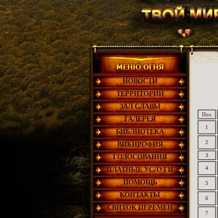
НОВОСТИ
ТЕРРИТОРИИ
ЗАЛ СЛАВЫ
Поз.
ГАЛЕРЕЯ
1
БИБЛИОТЕКА
2
ВИКИРОФИЯ
3
ГОЛОСОВАНИЯ
4
ПЛАТНЫЕ УСЛУГИ
ПОМОЩЬ
5
КОНТАКТЫ
6
СВИТОК ПЕРЕМЕН
7