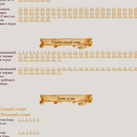
гры.
кланов,
25
,
26
,
27
,
28
,
29
,
30
,
31
,
32
,
33
,
34
,
35
,
36
,
37
,
38
,
39
,
40
,
41
,
42
,
43
,
44
,
45
,
4
ющих
48
,
49
,
50
,
51
,
52
,
53
,
54
,
55
,
56
,
57
,
58
,
59
,
60
,
61
,
62
,
63
,
64
,
65
,
66
,
67
,
68
,
6
10 мест по
71
,
72
,
73
,
74
,
75
,
76
,
77
,
78
,
79
,
80
,
81
,
82
,
83
,
84
,
85
,
86
,
87
,
88
,
89
,
90
,
91
,
9
тву
94
,
95
,
96
,
97
,
98
,
99
,
ков в турах
Свободный мир
провинций,
1
,
2
,
3
,
4
,
5
,
6
,
7
,
8
,
9
,
10
,
11
,
12
,
13
,
14
,
15
,
16
,
17
,
18
,
19
,
20
,
21
,
22
,
23
,
24
,
2
х первые
27
,
28
,
29
,
30
,
31
,
32
,
33
,
34
,
35
,
36
,
37
,
38
,
39
,
40
,
41
,
42
,
43
,
44
,
45
,
46
,
47
,
4
 в турах
50
,
51
,
52
,
53
,
54
,
55
,
56
,
57
,
провинций,
27
,
28
,
29
,
30
,
31
,
32
,
33
,
34
,
35
,
36
,
37
,
38
,
39
,
40
,
41
,
42
,
43
,
44
,
45
,
46
,
47
,
4
х первые
50
,
51
,
52
,
53
,
54
,
55
,
56
,
57
,
 по
 рейтингу
 игры.
Зона огня
"Золотой" турнир
"Кризисный" турнир
ели блиц
1
,
2
,
3
,
4
,
5
,
6
,
в по
.
тели
1
,
2
,
3
,
4
,
5
,
6
,
х блиц