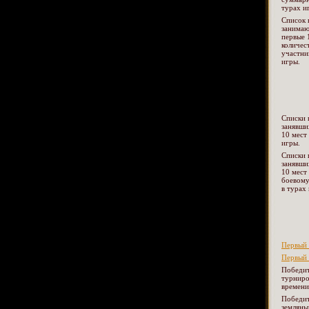
турах и
Список 
занима
первые 
количес
участни
игры.
Списки 
занявши
10 мест
игры.
Списки 
занявши
10 мест
боевому
в турах
Первый 
Первый 
Победит
турниро
времени
Победи
земляны