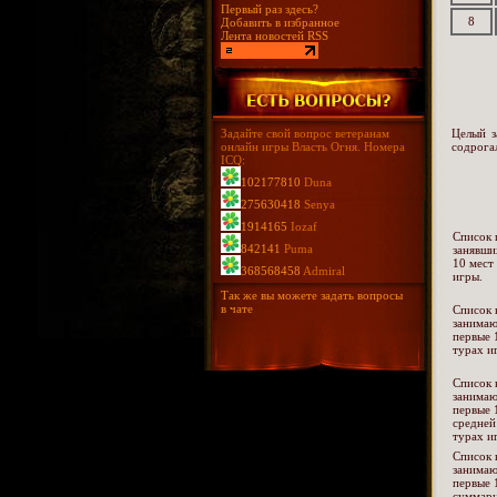
Первый раз здесь?
8
Добавить в избранное
Лента новостей RSS
Задайте свой вопрос ветеранам
Целый з
онлайн игры Власть Огня. Номера
содрога
ICQ:
102177810
Duna
275630418
Senya
1914165
Iozaf
Список 
842141
Puma
занявши
10 мест
368568458
Admiral
игры.
Так же вы можете задать вопросы
в чате
Список 
занима
первые 
турах и
Список 
занима
первые 
средней
турах и
Список 
занима
первые 
суммарн