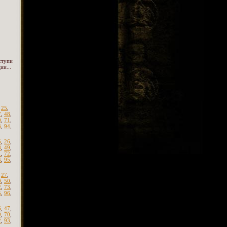
ступи
ии...
,
25
,
7
,
48
,
0
,
71
,
3
,
94
,
5
,
26
,
8
,
49
,
1
,
72
,
4
,
95
,
,
27
,
9
,
50
,
2
,
73
,
5
,
96
,
6
,
47
,
9
,
70
,
2
,
93
,