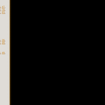
6
,
47
,
9
,
70
,
2
,
93
,
5
,
26
,
8
,
49
,
8
,
49
,