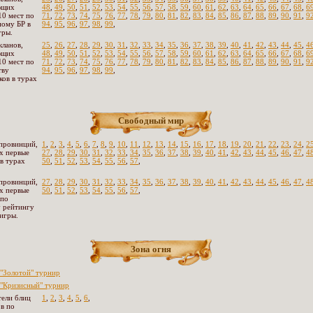
ющих
48
,
49
,
50
,
51
,
52
,
53
,
54
,
55
,
56
,
57
,
58
,
59
,
60
,
61
,
62
,
63
,
64
,
65
,
66
,
67
,
68
,
6
10 мест по
71
,
72
,
73
,
74
,
75
,
76
,
77
,
78
,
79
,
80
,
81
,
82
,
83
,
84
,
85
,
86
,
87
,
88
,
89
,
90
,
91
,
9
ому БР в
94
,
95
,
96
,
97
,
98
,
99
,
гры.
кланов,
25
,
26
,
27
,
28
,
29
,
30
,
31
,
32
,
33
,
34
,
35
,
36
,
37
,
38
,
39
,
40
,
41
,
42
,
43
,
44
,
45
,
4
ющих
48
,
49
,
50
,
51
,
52
,
53
,
54
,
55
,
56
,
57
,
58
,
59
,
60
,
61
,
62
,
63
,
64
,
65
,
66
,
67
,
68
,
6
10 мест по
71
,
72
,
73
,
74
,
75
,
76
,
77
,
78
,
79
,
80
,
81
,
82
,
83
,
84
,
85
,
86
,
87
,
88
,
89
,
90
,
91
,
9
тву
94
,
95
,
96
,
97
,
98
,
99
,
ков в турах
Свободный мир
провинций,
1
,
2
,
3
,
4
,
5
,
6
,
7
,
8
,
9
,
10
,
11
,
12
,
13
,
14
,
15
,
16
,
17
,
18
,
19
,
20
,
21
,
22
,
23
,
24
,
2
х первые
27
,
28
,
29
,
30
,
31
,
32
,
33
,
34
,
35
,
36
,
37
,
38
,
39
,
40
,
41
,
42
,
43
,
44
,
45
,
46
,
47
,
4
 в турах
50
,
51
,
52
,
53
,
54
,
55
,
56
,
57
,
провинций,
27
,
28
,
29
,
30
,
31
,
32
,
33
,
34
,
35
,
36
,
37
,
38
,
39
,
40
,
41
,
42
,
43
,
44
,
45
,
46
,
47
,
4
х первые
50
,
51
,
52
,
53
,
54
,
55
,
56
,
57
,
 по
 рейтингу
 игры.
Зона огня
"Золотой" турнир
"Кризисный" турнир
ели блиц
1
,
2
,
3
,
4
,
5
,
6
,
в по