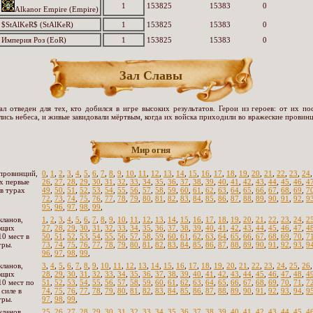
1
153825
15383
0
Alkanor Empire (Empire)
$StAlKeR$ (StAlKeR)
1
153825
15383
0
Империя Роз (EoR)
1
153825
15383
0
Зал Славы
ал отведен для тех, кто добился в игре высоких результатов. Герои из героев: от их по
лись небеса, и живые завидовали мёртвым, когда их войска приходили во вражеские провинц
Мир огня
провинций,
0
,
1
,
2
,
3
,
4
,
5
,
6
,
7
,
8
,
9
,
10
,
11
,
12
,
13
,
14
,
15
,
16
,
17
,
18
,
19
,
20
,
21
,
22
,
23
,
24
х первые
26
,
27
,
28
,
29
,
30
,
31
,
32
,
33
,
34
,
35
,
36
,
37
,
38
,
39
,
40
,
41
,
42
,
43
,
44
,
45
,
46
,
4
 в турах
49
,
50
,
51
,
52
,
53
,
54
,
55
,
56
,
57
,
58
,
59
,
60
,
61
,
62
,
63
,
64
,
65
,
66
,
67
,
68
,
69
,
7
72
,
73
,
74
,
75
,
76
,
77
,
78
,
79
,
80
,
81
,
82
,
83
,
84
,
85
,
86
,
87
,
88
,
89
,
90
,
91
,
92
,
9
95
,
96
,
97
,
98
,
99
,
кланов,
1
,
2
,
3
,
4
,
5
,
6
,
7
,
8
,
9
,
10
,
11
,
12
,
13
,
14
,
15
,
16
,
17
,
18
,
19
,
20
,
21
,
22
,
23
,
24
,
2
ющих
27
,
28
,
29
,
30
,
31
,
32
,
33
,
34
,
35
,
36
,
37
,
38
,
39
,
40
,
41
,
42
,
43
,
44
,
45
,
46
,
47
,
4
10 мест в
50
,
51
,
52
,
53
,
54
,
55
,
56
,
57
,
58
,
59
,
60
,
61
,
62
,
63
,
64
,
65
,
66
,
67
,
68
,
69
,
70
,
7
гры.
73
,
74
,
75
,
76
,
77
,
78
,
79
,
80
,
81
,
82
,
83
,
84
,
85
,
86
,
87
,
88
,
89
,
90
,
91
,
92
,
93
,
9
96
,
97
,
98
,
99
,
кланов,
3
,
4
,
5
,
6
,
7
,
8
,
9
,
10
,
11
,
12
,
13
,
14
,
15
,
16
,
17
,
18
,
19
,
20
,
21
,
22
,
23
,
24
,
25
,
26
ющих
28
,
29
,
30
,
31
,
32
,
33
,
34
,
35
,
36
,
37
,
38
,
39
,
40
,
41
,
42
,
43
,
44
,
45
,
46
,
47
,
48
,
4
10 мест по
51
,
52
,
53
,
54
,
55
,
56
,
57
,
58
,
59
,
60
,
61
,
62
,
63
,
64
,
65
,
66
,
67
,
68
,
69
,
70
,
71
,
7
 силе в
74
,
75
,
76
,
77
,
78
,
79
,
80
,
81
,
82
,
83
,
84
,
85
,
86
,
87
,
88
,
89
,
90
,
91
,
92
,
93
,
94
,
9
гры.
97
,
98
,
99
,
кланов,
25
,
26
,
27
,
28
,
29
,
30
,
31
,
32
,
33
,
34
,
35
,
36
,
37
,
38
,
39
,
40
,
41
,
42
,
43
,
44
,
45
,
4