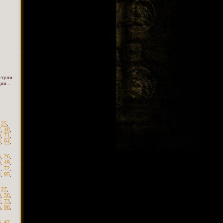
ступи
ии...
,
25
,
7
,
48
,
0
,
71
,
3
,
94
,
5
,
26
,
8
,
49
,
1
,
72
,
4
,
95
,
,
27
,
9
,
50
,
2
,
73
,
5
,
96
,
6
,
47
,