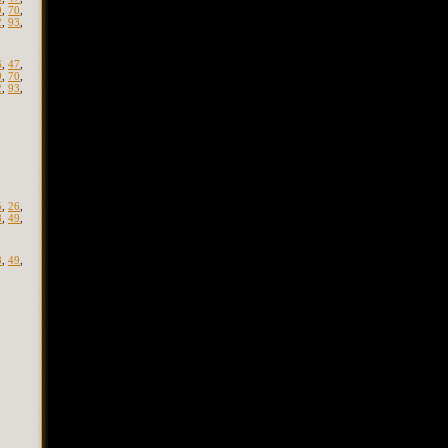
9
,
70
,
2
,
93
,
6
,
47
,
9
,
70
,
2
,
93
,
5
,
26
,
8
,
49
,
8
,
49
,