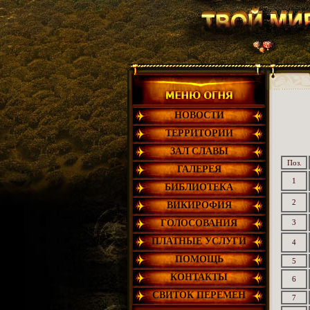
НОВОСТИ
ТЕРРИТОРИИ
ЗАЛ СЛАВЫ
Поз.
ГАЛЕРЕЯ
1
БИБЛИОТЕКА
2
ВИКИРОФИЯ
ГОЛОСОВАНИЯ
3
ПЛАТНЫЕ УСЛУГИ
4
ПОМОЩЬ
5
КОНТАКТЫ
6
СВИТОК ПЕРЕМЕН
7