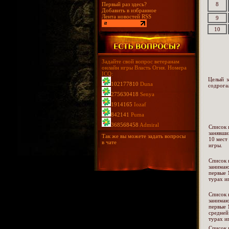
Первый раз здесь?
8
Добавить в избранное
Лента новостей RSS
9
10
Задайте свой вопрос ветеранам
онлайн игры Власть Огня. Номера
ICQ:
Целый з
102177810
Duna
содрога
275630418
Senya
1914165
Iozaf
842141
Puma
368568458
Admiral
Список 
занявши
Так же вы можете задать вопросы
10 мест
в чате
игры.
Список 
занима
первые 
турах и
Список 
занима
первые 
средней
турах и
Список 