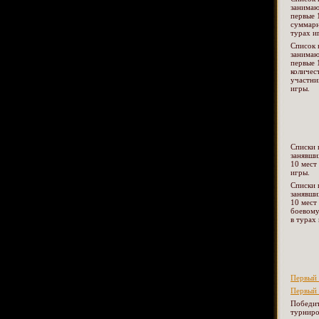
занима
первые 
суммарн
турах и
Список 
занима
первые 
количес
участни
игры.
Списки 
занявши
10 мест
игры.
Списки 
занявши
10 мест
боевому
в турах
Первый 
Первый 
Победит
турниро