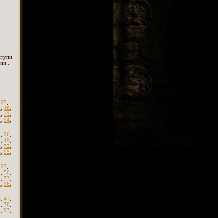
ступи
ии...
,
25
,
7
,
48
,
0
,
71
,
3
,
94
,
5
,
26
,
8
,
49
,
1
,
72
,
4
,
95
,
,
27
,
9
,
50
,
2
,
73
,
5
,
96
,
6
,
47
,
9
,
70
,
2
,
93
,