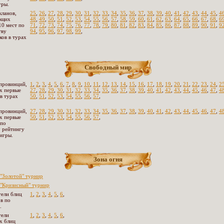
гры.
кланов,
25
,
26
,
27
,
28
,
29
,
30
,
31
,
32
,
33
,
34
,
35
,
36
,
37
,
38
,
39
,
40
,
41
,
42
,
43
,
44
,
45
,
4
ющих
48
,
49
,
50
,
51
,
52
,
53
,
54
,
55
,
56
,
57
,
58
,
59
,
60
,
61
,
62
,
63
,
64
,
65
,
66
,
67
,
68
,
6
10 мест по
71
,
72
,
73
,
74
,
75
,
76
,
77
,
78
,
79
,
80
,
81
,
82
,
83
,
84
,
85
,
86
,
87
,
88
,
89
,
90
,
91
,
9
тву
94
,
95
,
96
,
97
,
98
,
99
,
ков в турах
Свободный мир
провинций,
1
,
2
,
3
,
4
,
5
,
6
,
7
,
8
,
9
,
10
,
11
,
12
,
13
,
14
,
15
,
16
,
17
,
18
,
19
,
20
,
21
,
22
,
23
,
24
,
2
х первые
27
,
28
,
29
,
30
,
31
,
32
,
33
,
34
,
35
,
36
,
37
,
38
,
39
,
40
,
41
,
42
,
43
,
44
,
45
,
46
,
47
,
4
 в турах
50
,
51
,
52
,
53
,
54
,
55
,
56
,
57
,
провинций,
27
,
28
,
29
,
30
,
31
,
32
,
33
,
34
,
35
,
36
,
37
,
38
,
39
,
40
,
41
,
42
,
43
,
44
,
45
,
46
,
47
,
4
х первые
50
,
51
,
52
,
53
,
54
,
55
,
56
,
57
,
 по
 рейтингу
 игры.
Зона огня
"Золотой" турнир
"Кризисный" турнир
ели блиц
1
,
2
,
3
,
4
,
5
,
6
,
в по
.
тели
1
,
2
,
3
,
4
,
5
,
6
,
х блиц