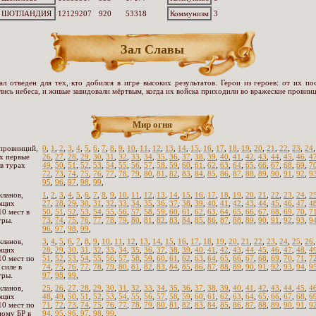
ШОТЛАНДИЯ
12129207
920
53318
Коммунизм
3
Зал Славы
ал отведен для тех, кто добился в игре высоких результатов. Герои из героев: от их по
лись небеса, и живые завидовали мёртвым, когда их войска приходили во вражеские провинц
Мир огня
провинций,
0
,
1
,
2
,
3
,
4
,
5
,
6
,
7
,
8
,
9
,
10
,
11
,
12
,
13
,
14
,
15
,
16
,
17
,
18
,
19
,
20
,
21
,
22
,
23
,
24
х первые
26
,
27
,
28
,
29
,
30
,
31
,
32
,
33
,
34
,
35
,
36
,
37
,
38
,
39
,
40
,
41
,
42
,
43
,
44
,
45
,
46
,
4
 в турах
49
,
50
,
51
,
52
,
53
,
54
,
55
,
56
,
57
,
58
,
59
,
60
,
61
,
62
,
63
,
64
,
65
,
66
,
67
,
68
,
69
,
7
72
,
73
,
74
,
75
,
76
,
77
,
78
,
79
,
80
,
81
,
82
,
83
,
84
,
85
,
86
,
87
,
88
,
89
,
90
,
91
,
92
,
9
95
,
96
,
97
,
98
,
99
,
кланов,
1
,
2
,
3
,
4
,
5
,
6
,
7
,
8
,
9
,
10
,
11
,
12
,
13
,
14
,
15
,
16
,
17
,
18
,
19
,
20
,
21
,
22
,
23
,
24
,
2
ющих
27
,
28
,
29
,
30
,
31
,
32
,
33
,
34
,
35
,
36
,
37
,
38
,
39
,
40
,
41
,
42
,
43
,
44
,
45
,
46
,
47
,
4
10 мест в
50
,
51
,
52
,
53
,
54
,
55
,
56
,
57
,
58
,
59
,
60
,
61
,
62
,
63
,
64
,
65
,
66
,
67
,
68
,
69
,
70
,
7
гры.
73
,
74
,
75
,
76
,
77
,
78
,
79
,
80
,
81
,
82
,
83
,
84
,
85
,
86
,
87
,
88
,
89
,
90
,
91
,
92
,
93
,
9
96
,
97
,
98
,
99
,
кланов,
3
,
4
,
5
,
6
,
7
,
8
,
9
,
10
,
11
,
12
,
13
,
14
,
15
,
16
,
17
,
18
,
19
,
20
,
21
,
22
,
23
,
24
,
25
,
26
ющих
28
,
29
,
30
,
31
,
32
,
33
,
34
,
35
,
36
,
37
,
38
,
39
,
40
,
41
,
42
,
43
,
44
,
45
,
46
,
47
,
48
,
4
10 мест по
51
,
52
,
53
,
54
,
55
,
56
,
57
,
58
,
59
,
60
,
61
,
62
,
63
,
64
,
65
,
66
,
67
,
68
,
69
,
70
,
71
,
7
 силе в
74
,
75
,
76
,
77
,
78
,
79
,
80
,
81
,
82
,
83
,
84
,
85
,
86
,
87
,
88
,
89
,
90
,
91
,
92
,
93
,
94
,
9
гры.
97
,
98
,
99
,
кланов,
25
,
26
,
27
,
28
,
29
,
30
,
31
,
32
,
33
,
34
,
35
,
36
,
37
,
38
,
39
,
40
,
41
,
42
,
43
,
44
,
45
,
4
ющих
48
,
49
,
50
,
51
,
52
,
53
,
54
,
55
,
56
,
57
,
58
,
59
,
60
,
61
,
62
,
63
,
64
,
65
,
66
,
67
,
68
,
6
10 мест по
71
,
72
,
73
,
74
,
75
,
76
,
77
,
78
,
79
,
80
,
81
,
82
,
83
,
84
,
85
,
86
,
87
,
88
,
89
,
90
,
91
,
9
ому БР в
94
,
95
,
96
,
97
,
98
,
99
,