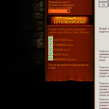
Первый раз здесь?
10
Добавить в избранное
Лента новостей RSS
Целый з
Задайте свой вопрос ветеранам
содрога
онлайн игры Власть Огня. Номера
ICQ:
102177810
Duna
275630418
Senya
1914165
Iozaf
Список 
занявши
842141
Puma
10 мест
368568458
Admiral
игры.
Так же вы можете задать вопросы
Список 
в чате
занима
первые 
турах и
Список 
занима
первые 
средней
турах и
Список 
занима
первые 
суммарн