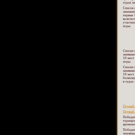
турах и
Список 
занима
первые 
количес
участни
игры.
Списки 
занявши
10 мест
игры.
Списки 
занявши
10 мест
боевому
в турах
Первый 
Первый 
Победит
турниро
времени
Победи
земляны