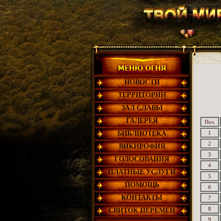
НОВОСТИ
ТЕРРИТОРИИ
ЗАЛ СЛАВЫ
ГАЛЕРЕЯ
Поз.
БИБЛИОТЕКА
1
2
ВИКИРОФИЯ
3
ГОЛОСОВАНИЯ
4
ПЛАТНЫЕ УСЛУГИ
5
ПОМОЩЬ
6
КОНТАКТЫ
7
8
СВИТОК ПЕРЕМЕН
9